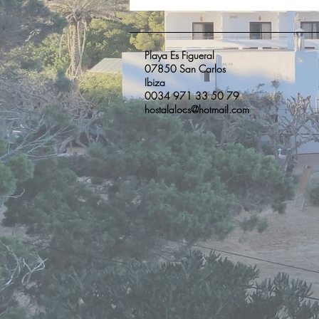
Playa Es Figueral
07850 San Carlos
Ibiza
0034 971 33 50 79
hostalalocs@hotmail.com