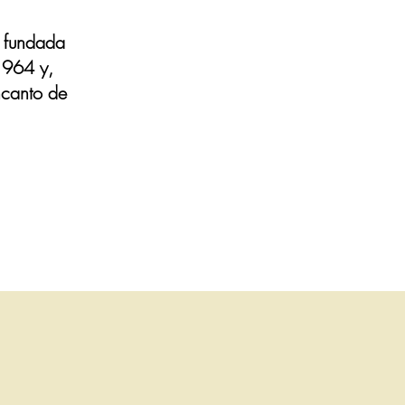
e fundada
1964 y,
ncanto de