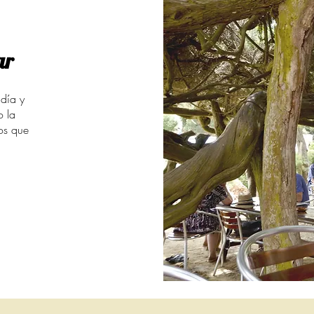
ar
 día y
o la
os que