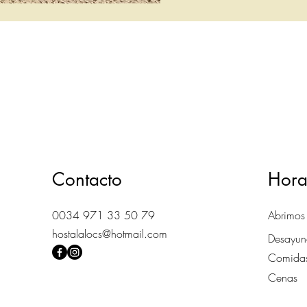
Contacto
Hora
0034 971 33 50 79
Abrimos
hostalalocs@hotmail.com
Desayu
Com
Ce